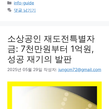
카
info-guide
테
댓글 남기기
고
리
소상공인 재도전특별자
금: 7천만원부터 1억원,
성공 재기의 발판
2025년 05월 29일
작성자:
jungcm72@gmail.com