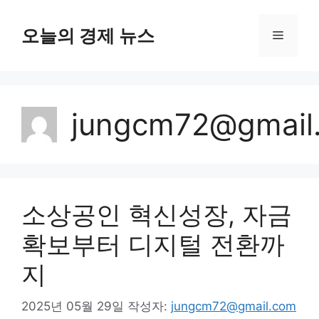
컨
텐
오늘의 경제 뉴스
메
츠
로
뉴
건
너
jungcm72@gmail
뛰
기
소상공인 혁신성장, 자금
확보부터 디지털 전환까
지
2025년 05월 29일
작성자:
jungcm72@gmail.com