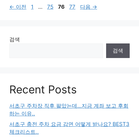
페
페
페
페
←
이전
1
…
75
76
77
다음
→
이
이
이
이
지
지
지
지
검색
검색
Recent Posts
서초구 주차장 직후 팔았는데…지금 계좌 보고 후회
하는 이유..
서초구 충전 주차 요금 감면 어떻게 받나요? BEST3
체크리스트..