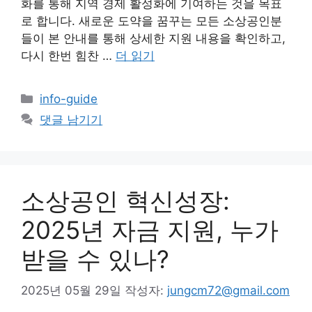
화를 통해 지역 경제 활성화에 기여하는 것을 목표
로 합니다. 새로운 도약을 꿈꾸는 모든 소상공인분
들이 본 안내를 통해 상세한 지원 내용을 확인하고,
다시 한번 힘찬 …
더 읽기
카
info-guide
테
댓글 남기기
고
리
소상공인 혁신성장:
2025년 자금 지원, 누가
받을 수 있나?
2025년 05월 29일
작성자:
jungcm72@gmail.com