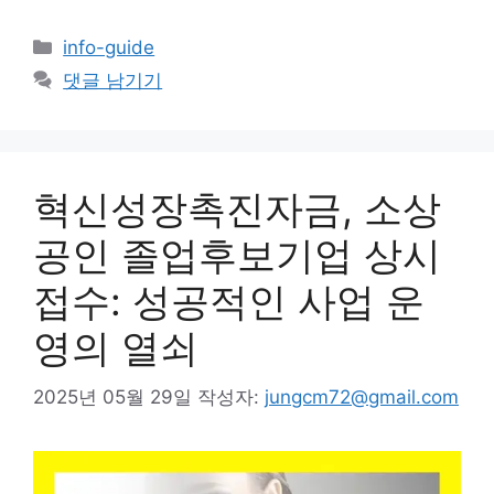
카
info-guide
테
댓글 남기기
고
리
혁신성장촉진자금, 소상
공인 졸업후보기업 상시
접수: 성공적인 사업 운
영의 열쇠
2025년 05월 29일
작성자:
jungcm72@gmail.com